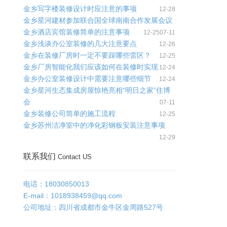
金乡写字楼装修设计时应注意的事项
12-28
金乡星河建材参加联合国全球南南合作发展会议
金乡酒店宾馆装修简单的注意事项
12-25
07-11
金乡浅谈办公室装修的几大注意要点
12-26
金乡在装修厂房时一定不要踩哪些雷区？
12-25
金乡厂房智能化我们应该如何在装修时实现
12-24
金乡办公室装修设计中需要注意哪些细节
12-24
金乡星河生态集成房屋惊艳亮相“明日之家”住博
会
07-11
金乡装修公司简单的施工流程
12-25
金乡苏州洁净室中的净化彩钢板安装注意事项
12-29
联系我们
Contact US
电话：18030850013
E-mail：
1018938459@qq.com
公司地址：四川省成都市金牛区金周路527号